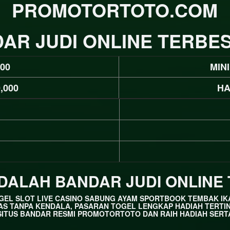
PROMOTORTOTO.COM
DAR JUDI ONLINE TERBES
000
MIN
,000
HA
ALAH BANDAR JUDI ONLINE 
GEL SLOT LIVE CASINO SABUNG AYAM SPORTBOOK TEMBAK IK
S TANPA KENDALA, PASARAN TOGEL LENGKAP HADIAH TERTING
SITUS BANDAR RESMI PROMOTORTOTO DAN RAIH HADIAH SERT