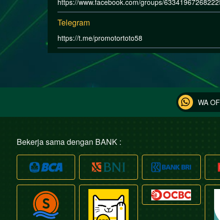
https://www.facebook.com/groups/63341967268222
Telegram
https://t.me/promotortoto58
WA OF
Bekerja sama dengan BANK :