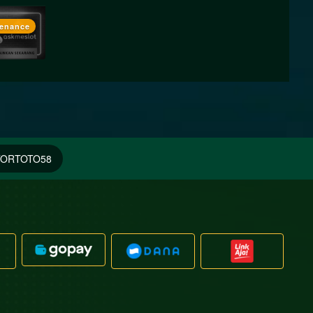
tenance
ORTOTO58