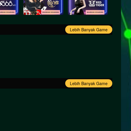
Lebih Banyak Game
Lebih Banyak Game