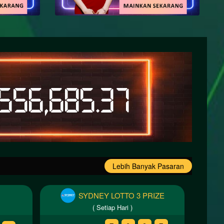
,556,701.35
Lebih Banyak Pasaran
SYDNEY LOTTO 3 PRIZE
( Setiap Hari )