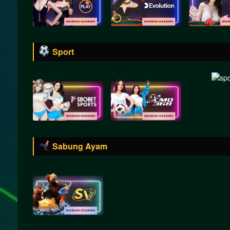
Sport
Sabung Ayam