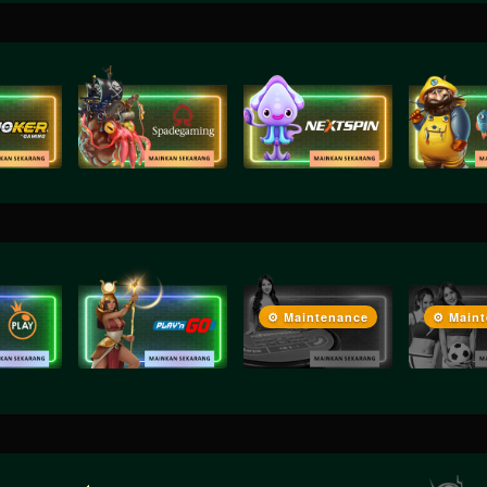
⚙ Maintenance
⚙ Main