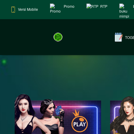
Promo
RTP
Versi Mobile
TOG